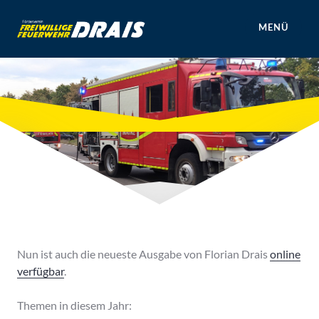
Zum
Inhalt
MENÜ
springen
Förderverein Freiwillige Feuerwehr
Mainz Drais e.V.
Nun ist auch die neueste Ausgabe von Florian Drais
online
verfügbar
.
Themen in diesem Jahr: