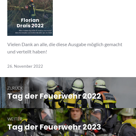
Florian
Drais 2022
Vielen Dank an alle, die diese Ausgabe möglich gemacht
und verteilt haben!
26. November 2022
Beitragsnavigation
ZURÜCK
Tag der Feuerwehr 2022
Vorheriger
Beitrag:
WEITER
Tag der Feuerwehr 2023
Nächster
Beitrag: