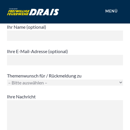
Zum
Inhalt
MENÜ
springen
Förderverein Freiwillige Feuerwehr
Ihr Name (optional)
Mainz Drais e.V.
Ihre E-Mail-Adresse (optional)
Themenwunsch für / Rückmeldung zu
Ihre Nachricht